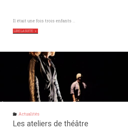
Il était une fois trois enfants …
"
CONTES
LIRE LA SUITE
D’ENFANTS
RÉELS,
LES
HÉLIADES
EN
RÉSIDENCE
AU
TAG"
Actualités
Les ateliers de théâtre