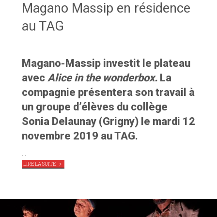
Magano Massip en résidence
au TAG
Magano-Massip investit le plateau
avec
Alice in the wonderbox.
La
compagnie présentera son travail à
un groupe d’élèves du collège
Sonia Delaunay (Grigny) le mardi 12
novembre 2019 au TAG.
…
"
ALICE
LIRE LA SUITE
IN
THE
WONDERBOX,
CIE
MAGANO
MASSIP
EN
RÉSIDENCE
AU