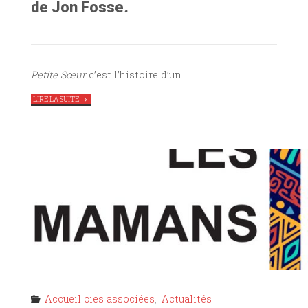
de Jon Fosse
.
Petite Sœur
c’est l’histoire d’un …
"LA
LIRE LA SUITE
CIE
RÊVE
MOBILE
PRÉSENTE
PETITE
SŒUR
AU
TAG"
Accueil cies associées
,
Actualités