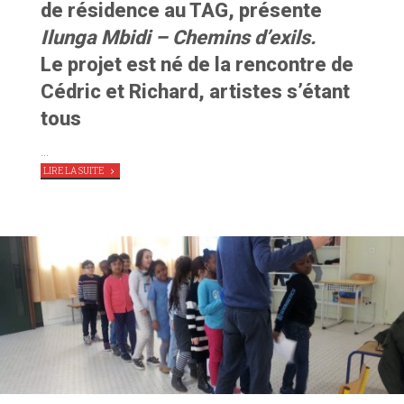
de résidence au TAG, présente
Ilunga Mbidi – Chemins d’exils.
Le projet est né de la rencontre de
Cédric et Richard, artistes s’étant
tous
…
"
ILUNGA
LIRE LA SUITE
MBIDI
EN
SORTIE
DE
RÉSIDENCE
AU
TAG"