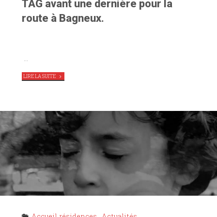
TAG avant une dernière pour la
route à Bagneux.
…
"
51
LIRE LA SUITE
MOTS
POUR
DIRE
LA
SUEUR
,
LE
THÉÂTRE
DU
MENTEUR
EN
RÉSIDENCE
AU
TAG"
Accueil résidences
,
Actualités