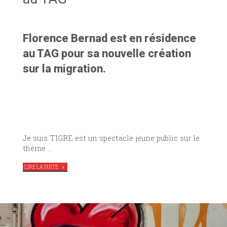
Florence Bernad est en résidence
au TAG pour sa nouvelle création
sur la migration.
Je suis TIGRE est un spectacle jeune public sur le
thème …
"
JE
LIRE LA SUITE
SUIS
TIGRE,
GROUPE
NOCES
DANSE
IMAGES
EN
RÉSIDENCE
AU