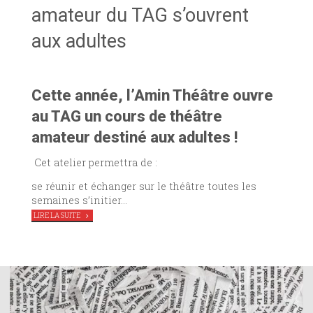
amateur du TAG s’ouvrent
aux adultes
Cette année, l’Amin Théâtre ouvre
au TAG un cours de théâtre
amateur destiné aux adultes !
Cet atelier permettra de :
se réunir et échanger sur le théâtre toutes les
semaines s’initier…
"LES
LIRE LA SUITE
ATELIERS
DE
THÉÂTRE
AMATEUR
DU
TAG
S’OUVRENT
AUX
ADULTES"