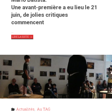
Une avant-première a eu lieu le 21
juin, de jolies critiques
commencent
…
"
L’ARRESTATION
:
LIRE LA SUITE
C’EST
PARTI
POUR
AVIGNON !"
Actualités
,
Au TAG