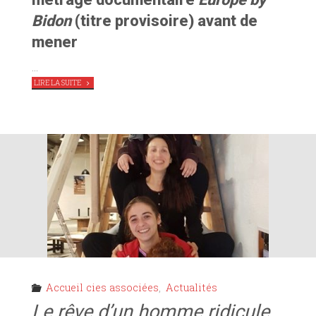
Bidon
(titre provisoire) avant de
mener
…
"
EUROPE
LIRE LA SUITE
BY
BIDON,
UN
TOURNAGE
AU
TAG"
Accueil cies associées
,
Actualités
Le rêve d’un homme ridicule
,