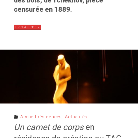
des bois, de Tchekhov, pièce
censurée en 1889.
…
"
L’HOMME
LIRE LA SUITE
DES
BOIS,
CARTE
BLANCHE
À
L’EDT91"
Accueil résidences
,
Actualités
Un carnet de corps
en