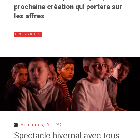
prochaine création qui portera sur
les affres
…
"L’ANNÉE
LIRE LA SUITE
2020
S’OUVRE
AU
TAG :
REPTILE
,
ETC !"
Actualités
,
Au TAG
Spectacle hivernal avec tous