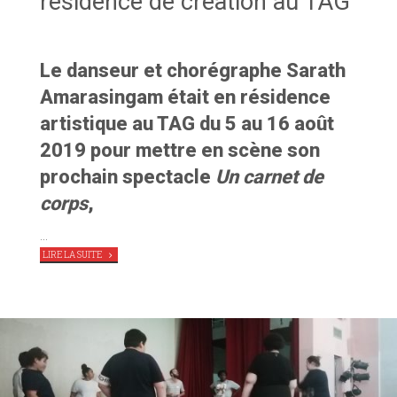
résidence de création au TAG
Le danseur et chorégraphe Sarath
Amarasingam était en résidence
artistique au TAG du 5 au 16 août
2019 pour mettre en scène son
prochain spectacle
Un carnet de
corps
,
…
"
UN
LIRE LA SUITE
CARNET
DE
CORPS
EN
RÉSIDENCE
DE
CRÉATION
AU
TAG"