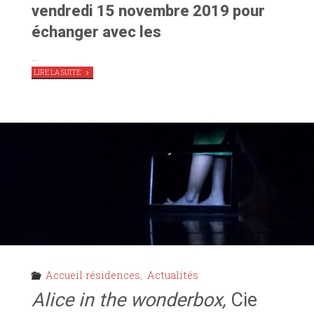
vendredi 15 novembre 2019 pour
échanger avec les
…
"
LOUISE
LIRE LA SUITE
AU
PARADIS,
RODÉO
THÉÂTRE
EN
RÉSIDENCE
AU
TAG"
Accueil résidences
,
Actualités
Alice in the wonderbox,
Cie