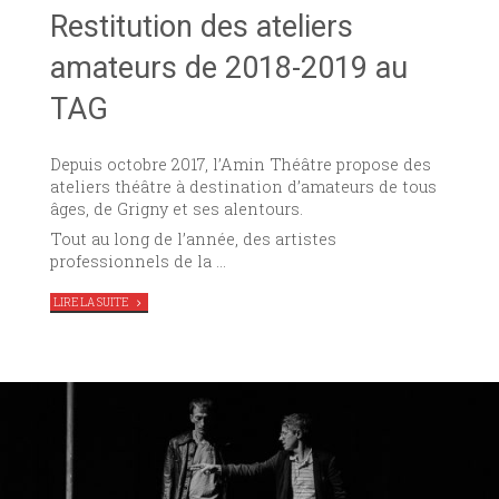
Restitution des ateliers
amateurs de 2018-2019 au
TAG
Depuis octobre 2017, l’Amin Théâtre propose des
ateliers théâtre à destination d’amateurs de tous
âges, de Grigny et ses alentours.
Tout au long de l’année, des artistes
professionnels de la …
"RESTITUTION
LIRE LA SUITE
DES
ATELIERS
AMATEURS
DE
2018-
2019
AU
TAG"