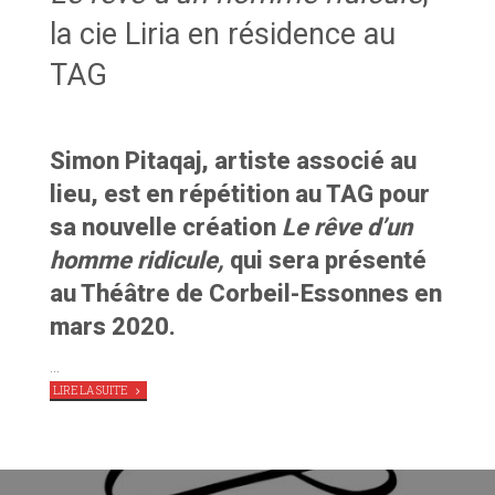
la cie Liria en résidence au
TAG
Simon Pitaqaj, artiste associé au
lieu, est en répétition au TAG pour
sa nouvelle création
Le rêve d’un
homme ridicule,
qui sera présenté
au Théâtre de Corbeil-Essonnes en
mars 2020.
…
"
LE
LIRE LA SUITE
RÊVE
D’UN
HOMME
RIDICULE
,
LA
CIE
LIRIA