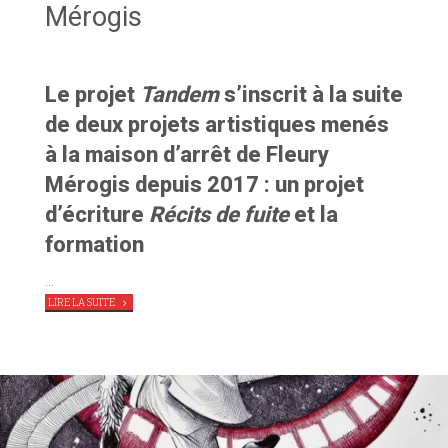
Mérogis
Le projet
Tandem
s’inscrit à la suite
de deux projets artistiques menés
à la maison d’arrêt de Fleury
Mérogis depuis 2017 : un projet
d’écriture
Récits de fuite
et la
formation
…
"DÉMARRAGE
LIRE LA SUITE
DE
TANDEM
À
LA
MAISON
D’ARRÊT
DE
FLEURY-
MÉROGIS"