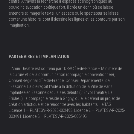
centre. À travers la recherche d’espaces scénographiques au
pouvoir d’évocation poétique fort, il crée un écrin où se laisse
entendre et imager le texte ; un espace où le spectateur se laisse
conter une histoire, dont il dessine les lignes et les contours par son
imagination.
PARTENAIRES ET IMPLANTATION
L’Amin Théâtre est soutenu par : DRAC Île-de-France – Ministère de
la culture et de la communication (compagnie conventionnée),
Conseil Régional d’Île-de-France, Conseil Départemental de
l’Essonne. La cie reçoit l’Aide à la diffusion de la Ville de Paris.
Implantée en Essonne depuis ses débuts (L’Envol Théâtre, La
Friche…), la compagnie réside à Grigny, où elle défend un projet de
création artistique et de rencontre avec les habitants : le TAG.
Licence 1 — PLATESV-R-2025-003493. Licence 2 — PLATESV-R-2025-
003491. Licence 3 — PLATESV-R-2025-003495