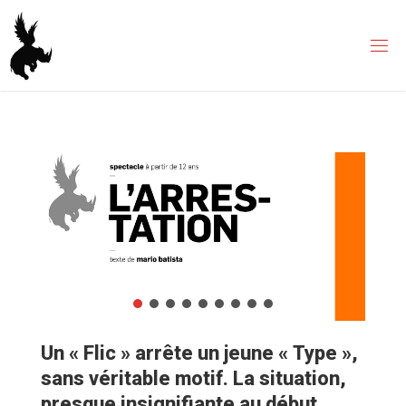
Skip
to
content
Un « Flic » arrête un jeune « Type »,
sans véritable motif. La situation,
presque insignifiante au début,