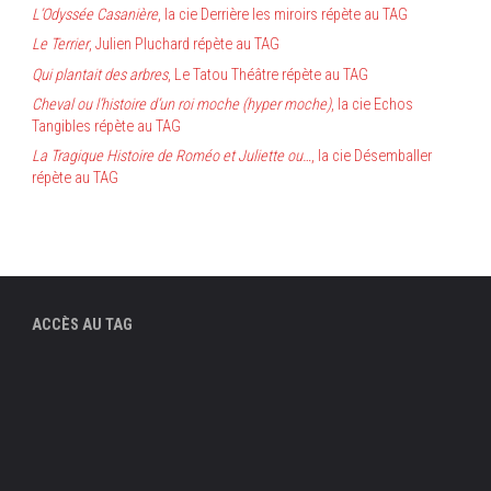
L’Odyssée Casanière
, la cie Derrière les miroirs répète au TAG
Le Terrier
, Julien Pluchard répète au TAG
Qui plantait des arbres
, Le Tatou Théâtre répète au TAG
Cheval ou l’histoire d’un roi moche (hyper moche)
, la cie Echos
Tangibles répète au TAG
La Tragique Histoire de Roméo et Juliette ou…
, la cie Désemballer
répète au TAG
ACCÈS AU TAG