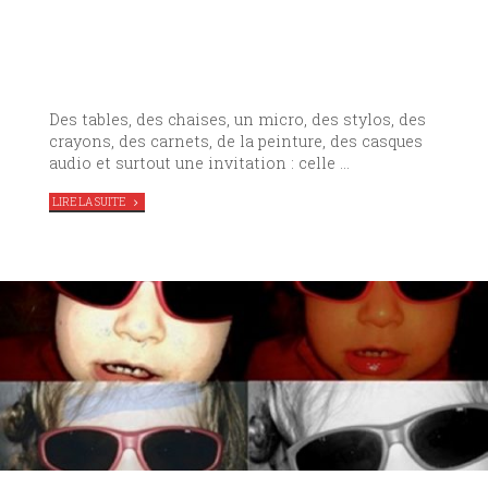
Des tables, des chaises, un micro, des stylos, des
crayons, des carnets, de la peinture, des casques
audio et surtout une invitation : celle …
"
STATION
LIRE LA SUITE
VERGER,
COLLECTIF
LES
AIMANTS
EN
RÉSIDENCE
AU
TAG"