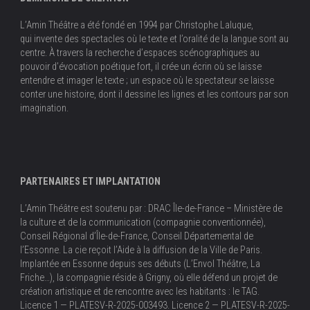
L’Amin Théâtre a été fondé en 1994 par Christophe Laluque,
qui invente des spectacles où le texte et l’oralité de la langue sont au
centre. À travers la recherche d’espaces scénographiques au
pouvoir d’évocation poétique fort, il crée un écrin où se laisse
entendre et imager le texte ; un espace où le spectateur se laisse
conter une histoire, dont il dessine les lignes et les contours par son
imagination.
PARTENAIRES ET IMPLANTATION
L’Amin Théâtre est soutenu par : DRAC Île-de-France – Ministère de
la culture et de la communication (compagnie conventionnée),
Conseil Régional d’Île-de-France, Conseil Départemental de
l’Essonne. La cie reçoit l’Aide à la diffusion de la Ville de Paris.
Implantée en Essonne depuis ses débuts (L’Envol Théâtre, La
Friche…), la compagnie réside à Grigny, où elle défend un projet de
création artistique et de rencontre avec les habitants : le TAG.
Licence 1 — PLATESV-R-2025-003493. Licence 2 — PLATESV-R-2025-