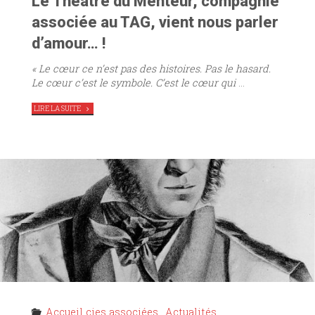
Le Théâtre du Menteur, compagnie
associée au TAG, vient nous parler
d’amour… !
« Le cœur ce n’est pas des histoires. Pas le hasard.
Le cœur c’est le symbole. C’est le cœur qui
…
"
LIRE LA SUITE
REPTILE
,
LE
THÉÂTRE
DU
MENTEUR
RÉPÈTE
AU
TAG"
Accueil cies associées
,
Actualités