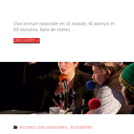
Une lecture musicale en 13 rounds, 41 auteurs et
60 minutes, faite de textes …
"
LIRE LA SUITE
POÉSIE
DE
COMBAT
,
LE
THÉÂTRE
DU
MENTEUR
EN
AVANT-
PREMIÈRE
AU
TAG"
Accueil cies associées
,
Actualités