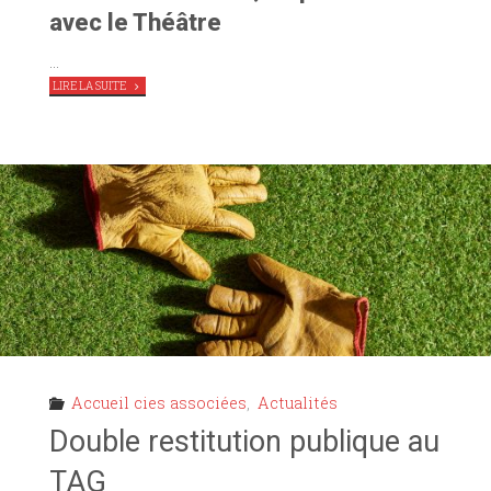
avec le Théâtre
…
"LA
LIRE LA SUITE
CIE
LIRIA
PRÉSENTE
LES
MAMANS
COURAGE
AU
TAG"
Accueil cies associées
,
Actualités
Double restitution publique au
TAG