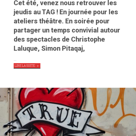
Cet été, venez nous retrouver les
jeudis au TAG ! En journée pour les
ateliers théâtre. En soirée pour
partager un temps convivial autour
des spectacles de Christophe
Laluque, Simon Pitaqaj,
…
"LES
LIRE LA SUITE
JEUDIS
DU
TAG,
CET
ÉTÉ
À
PARTIR
DU
16
JUILLET"