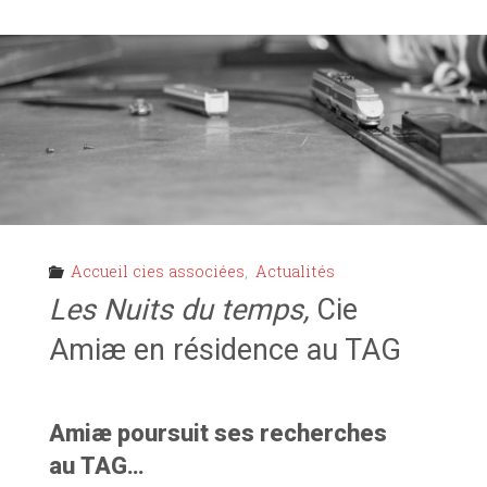
LIRIA
RÉPÈTE
AU
TAG"
Accueil cies associées
,
Actualités
Les Nuits du temps,
Cie
Amiæ en résidence au TAG
Amiæ poursuit ses recherches
au TAG…