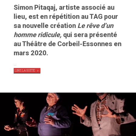
Simon Pitaqaj, artiste associé au
lieu, est en répétition au TAG pour
sa nouvelle création
Le rêve d’un
homme ridicule,
qui sera présenté
au Théâtre de Corbeil-Essonnes en
mars 2020.
…
"
LE
LIRE LA SUITE
RÊVE
D’UN
HOMME
RIDICULE
,
LA
CIE
LIRIA
EN
RÉSIDENCE
AU
TAG"