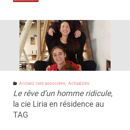
2020
S’OUVRE
AU
TAG :
REPTILE
,
ETC !"
Accueil cies associées
,
Actualités
Le rêve d’un homme ridicule
,
la cie Liria en résidence au
TAG