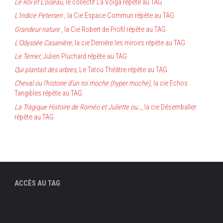
Le Roi et L’oiseau
, le collectif La Volga répète au TAG
L’Indice Petersen
, la Cie Espace Commun répète au TAG
Grandeur nature
, la Cie Robert de Profil répète au TAG
L’Odyssée Casanière
, la cie Derrière les miroirs répète au TAG
Le Terrier
, Julien Pluchard répète au TAG
Qui plantait des arbres
, Le Tatou Théâtre répète au TAG
Cheval ou l’histoire d’un roi moche (hyper moche)
, la cie Echos
Tangibles répète au TAG
La Tragique Histoire de Roméo et Juliette ou…
, la cie Désemballer
répète au TAG
ACCÈS AU TAG