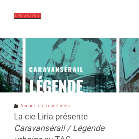
…
"
51
LIRE LA SUITE
MOTS
POUR
DIRE
LA
SUEUR
,
LE
THÉÂTRE
DU
MENTEUR
EN
RÉSIDENCE
AU
TAG"
Accueil cies associées
La cie Liria présente
Caravansérail / Légende