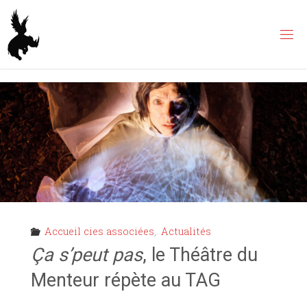
Skip
to
content
Accueil cies associées
,
Actualités
Ça s’peut pas
, le Théâtre du
Menteur répète au TAG