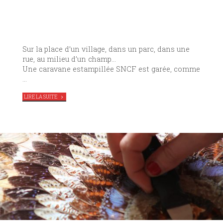
Sur la place d’un village, dans un parc, dans une
rue, au milieu d’un champ…
Une caravane estampillée SNCF est garée, comme
…
"
LES
LIRE LA SUITE
NUITS
DU
TEMPS,
CIE
AMIÆ
EN
RÉSIDENCE
AU
TAG"