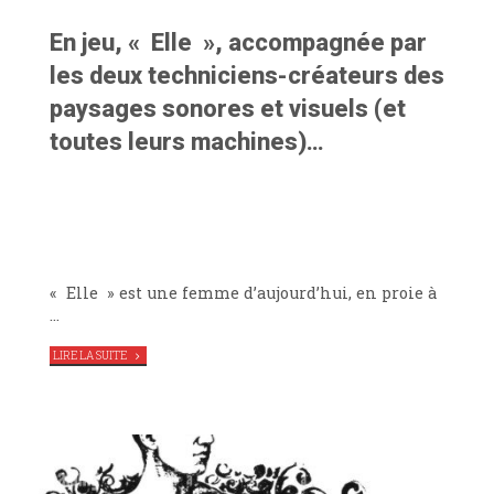
En jeu, « Elle », accompagnée par
les deux techniciens-créateurs des
paysages sonores et visuels (et
toutes leurs machines)…
« Elle » est une femme d’aujourd’hui, en proie à
…
"
ÇA
LIRE LA SUITE
S’PEUT
PAS
,
LE
THÉÂTRE
DU
MENTEUR
RÉPÈTE
AU
TAG"