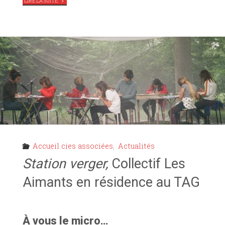
"
LES
LIRE LA SUITE
PAPAS
SONT-
ILS
COURAGEUX ?
,
LA
CIE
LIRIA
RÉPÈTE
AU
TAG"
Accueil cies associées
,
Actualités
Station verger,
Collectif Les
Aimants en résidence au TAG
À vous le micro…