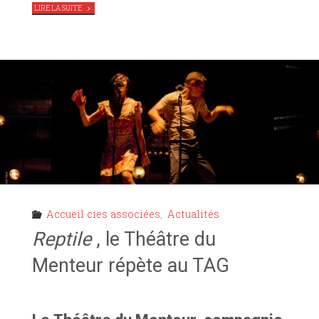
"
LE
LIRE LA SUITE
PRINCE
,
LA
CIE
LIRIA
RÉPÈTE
AU
TAG"
Accueil cies associées
,
Actualités
Reptile
, le Théâtre du
Menteur répète au TAG