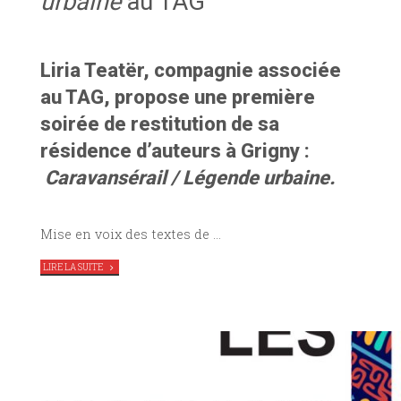
urbaine
au TAG
Liria Teatër, compagnie associée
au TAG, propose une première
soirée de restitution de sa
résidence d’auteurs à Grigny :
Caravansérail / Légende urbaine.
Mise en voix des textes de …
"LA
LIRE LA SUITE
CIE
LIRIA
PRÉSENTE
CARAVANSÉRAIL
/
LÉGENDE
URBAINE
AU
TAG"