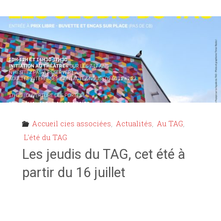
CIE
AMIÆ
EN
RÉSIDENCE
AU
TAG"
Accueil cies associées
,
Actualités
,
Au TAG
,
L'été du TAG
Les jeudis du TAG, cet été à
partir du 16 juillet