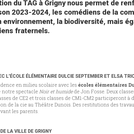
ation du TAG à Grigny nous permet de renfo
aison 2023-2024, les comédiens de la com
 environnement, la biodiversité, mais ég
liens fraternels.
VEC L’ÉCOLE ÉLÉMENTAIRE DULCIE SEPTEMBER ET ELSA TRI
dence en milieu scolaire avec les
écoles élémentaires Du
de notre spectacle
Noir et humide
de Jon Fosse. Deux classes
asses de CE2 et trois classes de CM1-CM2 participeront à 
tion de la cie au Théâtre Dunois. Des restitutions des travau
evant les parents.
E LA VILLE DE GRIGNY