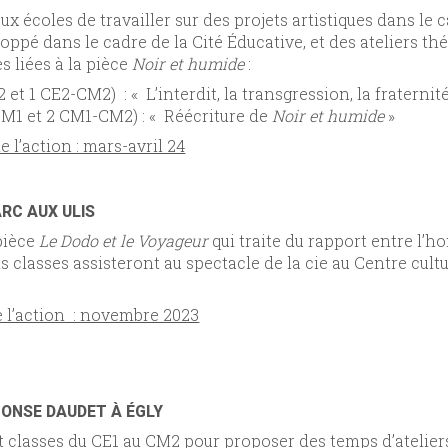
 écoles de travailler sur des projets artistiques dans le 
pé dans le cadre de la Cité Éducative, et des ateliers thém
 liées à la pièce
Noir et humide
:
2 et 1 CE2-CM2) : « L’interdit, la transgression, la fraternité
CM1 et 2 CM1-CM2) : « Réécriture de
Noir et humide
»
 l’action : mars-avril 24
RC AUX ULIS
 pièce
Le Dodo et le Voyageur
qui traite du rapport entre l’
ois classes assisteront au spectacle de la cie au Centre cu
e l’action : novembre 2023
HONSE DAUDET À ÉGLY
 classes du CE1 au CM2 pour proposer des temps d’ateliers