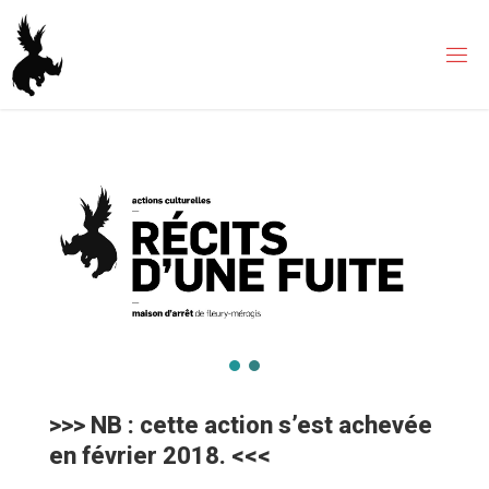
Skip
to
content
>>> NB : cette action s’est achevée
en février 2018. <<<