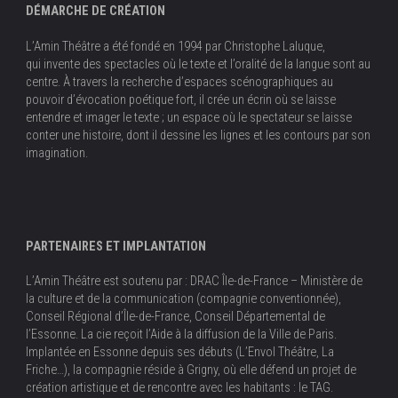
DÉMARCHE DE CRÉATION
L’Amin Théâtre a été fondé en 1994 par Christophe Laluque,
qui invente des spectacles où le texte et l’oralité de la langue sont au
centre. À travers la recherche d’espaces scénographiques au
pouvoir d’évocation poétique fort, il crée un écrin où se laisse
entendre et imager le texte ; un espace où le spectateur se laisse
conter une histoire, dont il dessine les lignes et les contours par son
imagination.
PARTENAIRES ET IMPLANTATION
L’Amin Théâtre est soutenu par : DRAC Île-de-France – Ministère de
la culture et de la communication (compagnie conventionnée),
Conseil Régional d’Île-de-France, Conseil Départemental de
l’Essonne. La cie reçoit l’Aide à la diffusion de la Ville de Paris.
Implantée en Essonne depuis ses débuts (L’Envol Théâtre, La
Friche…), la compagnie réside à Grigny, où elle défend un projet de
création artistique et de rencontre avec les habitants : le TAG.