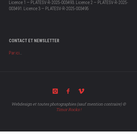
Licence 1 — PLATESV-R-2025-003493. Licence 2 — PLATESV-R-2025-
003491. Licence 3 — PLATESV-R-2025-003495
CONTACT ET NEWSLETTER
Par ici
…
Webdesign et toutes photographies (sauf mention contraire) ©
Timor Rocks !