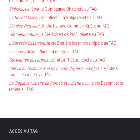
L’été du TAG, édition 2026
Thélonius et Lola
, la Compagnie Oh répète au TAG
Le Roi et L’oiseau
, le collectif La Volga répète au TAG
L’Indice Petersen
, la Cie Espace Commun répète au TAG
Grandeur nature
, la Cie Robert de Profil répète au TAG
L’Odyssée Casanière
, la cie Derrière les miroirs répète au TAG
Le Terrier
, Julien Pluchard répète au TAG
Qui plantait des arbres
, Le Tatou Théâtre répète au TAG
Cheval ou l’histoire d’un roi moche (hyper moche)
, la cie Echos
Tangibles répète au TAG
La Tragique Histoire de Roméo et Juliette ou…
, la cie Désemballer
répète au TAG
ACCÈS AU TAG