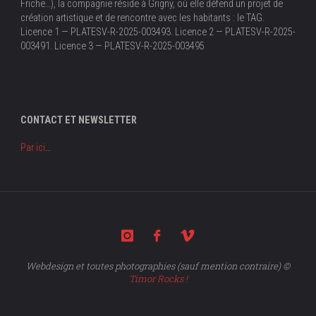
Friche…), la compagnie réside à Grigny, où elle défend un projet de
création artistique et de rencontre avec les habitants : le TAG.
Licence 1 — PLATESV-R-2025-003493. Licence 2 — PLATESV-R-2025-
003491. Licence 3 — PLATESV-R-2025-003495
CONTACT ET NEWSLETTER
Par ici
…
Webdesign et toutes photographies (sauf mention contraire) ©
Timor Rocks !