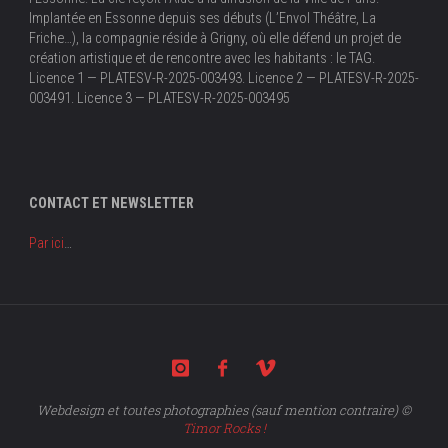
Implantée en Essonne depuis ses débuts (L’Envol Théâtre, La
Friche…), la compagnie réside à Grigny, où elle défend un projet de
création artistique et de rencontre avec les habitants : le TAG.
Licence 1 — PLATESV-R-2025-003493. Licence 2 — PLATESV-R-2025-
003491. Licence 3 — PLATESV-R-2025-003495
CONTACT ET NEWSLETTER
Par ici
…
Webdesign et toutes photographies (sauf mention contraire) ©
Timor Rocks !