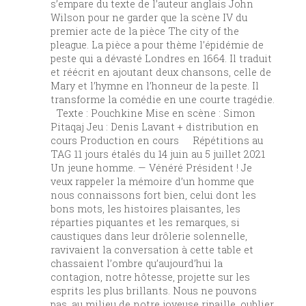
s’empare du texte de l’auteur anglais John
Wilson pour ne garder que la scène IV du
premier acte de la pièce The city of the
pleague. La pièce a pour thème l’épidémie de
peste qui a dévasté Londres en 1664. Il traduit
et réécrit en ajoutant deux chansons, celle de
Mary et l’hymne en l’honneur de la peste. Il
transforme la comédie en une courte tragédie.
Texte : Pouchkine Mise en scène : Simon
Pitaqaj Jeu : Denis Lavant + distribution en
cours Production en cours Répétitions au
TAG 11 jours étalés du 14 juin au 5 juillet 2021
Un jeune homme. — Vénéré Président ! Je
veux rappeler la mémoire d’un homme que
nous connaissons fort bien, celui dont les
bons mots, les histoires plaisantes, les
réparties piquantes et les remarques, si
caustiques dans leur drôlerie solennelle,
ravivaient la conversation à cette table et
chassaient l’ombre qu’aujourd’hui la
contagion, notre hôtesse, projette sur les
esprits les plus brillants. Nous ne pouvons
pas, au milieu de notre joyeuse ripaille, oublier