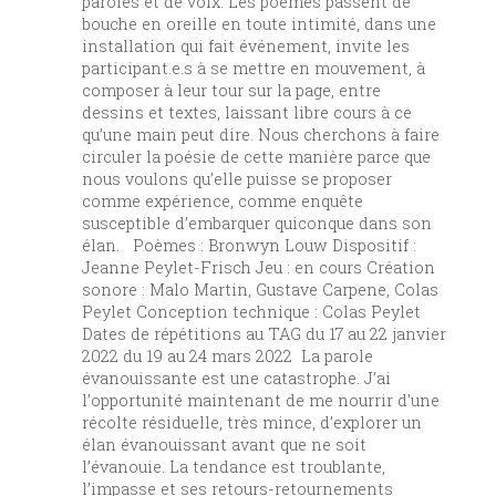
paroles et de voix. Les poèmes passent de
bouche en oreille en toute intimité, dans une
installation qui fait événement, invite les
participant.e.s à se mettre en mouvement, à
composer à leur tour sur la page, entre
dessins et textes, laissant libre cours à ce
qu’une main peut dire. Nous cherchons à faire
circuler la poésie de cette manière parce que
nous voulons qu’elle puisse se proposer
comme expérience, comme enquête
susceptible d’embarquer quiconque dans son
élan. Poèmes : Bronwyn Louw Dispositif :
Jeanne Peylet-Frisch Jeu : en cours Création
sonore : Malo Martin, Gustave Carpene, Colas
Peylet Conception technique : Colas Peylet
Dates de répétitions au TAG du 17 au 22 janvier
2022 du 19 au 24 mars 2022 La parole
évanouissante est une catastrophe. J’ai
l’opportunité maintenant de me nourrir d’une
récolte résiduelle, très mince, d’explorer un
élan évanouissant avant que ne soit
l’évanouie. La tendance est troublante,
l’impasse et ses retours-retournements