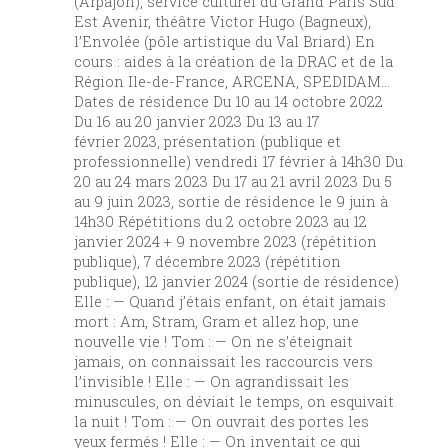
(Arpajon), service culturel du Grand Paris Sud
Est Avenir, théâtre Victor Hugo (Bagneux),
l’Envolée (pôle artistique du Val Briard) En
cours : aides à la création de la DRAC et de la
Région Ile-de-France, ARCENA, SPEDIDAM…
Dates de résidence Du 10 au 14 octobre 2022
Du 16 au 20 janvier 2023 Du 13 au 17
février 2023, présentation (publique et
professionnelle) vendredi 17 février à 14h30 Du
20 au 24 mars 2023 Du 17 au 21 avril 2023 Du 5
au 9 juin 2023, sortie de résidence le 9 juin à
14h30 Répétitions du 2 octobre 2023 au 12
janvier 2024 + 9 novembre 2023 (répétition
publique), 7 décembre 2023 (répétition
publique), 12 janvier 2024 (sortie de résidence)
Elle : — Quand j’étais enfant, on était jamais
mort : Am, Stram, Gram et allez hop, une
nouvelle vie ! Tom : — On ne s’éteignait
jamais, on connaissait les raccourcis vers
l’invisible ! Elle : — On agrandissait les
minuscules, on déviait le temps, on esquivait
la nuit ! Tom : — On ouvrait des portes les
yeux fermés ! Elle : — On inventait ce qui