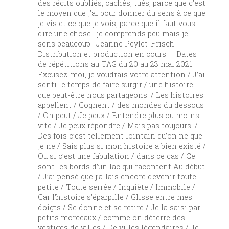
des récits oubliés, cachés, tués, parce que c’est
le moyen que j’ai pour donner du sens à ce que
je vis et ce que je vois, parce que il faut vous
dire une chose : je comprends peu mais je
sens beaucoup. Jeanne Peylet-Frisch
Distribution et production en cours Dates
de répétitions au TAG du 20 au 23 mai 2021
Excusez-moi, je voudrais votre attention / J’ai
senti le temps de faire surgir / une histoire
que peut-être nous partageons. / Les histoires
appellent / Cognent / des mondes du dessous
/ On peut / Je peux / Entendre plus ou moins
vite / Je peux répondre / Mais pas toujours. /
Des fois c’est tellement lointain qu’on ne que
je ne / Sais plus si mon histoire a bien existé /
Ou si c’est une fabulation / dans ce cas / Ce
sont les bords d’un lac qui racontent Au début
/ J’ai pensé que j’allais encore devenir toute
petite / Toute serrée / Inquiète / Immobile /
Car l’histoire s’éparpille / Glisse entre mes
doigts / Se donne et se retire / Je la saisi par
petits morceaux / comme on déterre des
vestiges de villes / De villes légendaires / Je