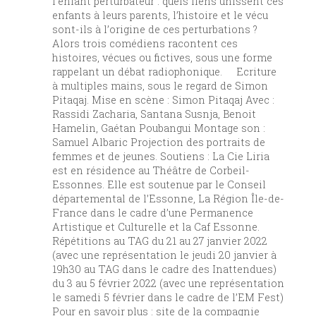
l’enfant perturbateur : quels liens unissent ces
enfants à leurs parents, l’histoire et le vécu
sont-ils à l’origine de ces perturbations ?
Alors trois comédiens racontent ces
histoires, vécues ou fictives, sous une forme
rappelant un débat radiophonique. Ecriture
à multiples mains, sous le regard de Simon
Pitaqaj. Mise en scène : Simon Pitaqaj Avec :
Rassidi Zacharia, Santana Susnja, Benoit
Hamelin, Gaétan Poubangui Montage son :
Samuel Albaric Projection des portraits de
femmes et de jeunes. Soutiens : La Cie Liria
est en résidence au Théâtre de Corbeil-
Essonnes. Elle est soutenue par le Conseil
départemental de l’Essonne, La Région Île-de-
France dans le cadre d’une Permanence
Artistique et Culturelle et la Caf Essonne.
Répétitions au TAG du 21 au 27 janvier 2022
(avec une représentation le jeudi 20 janvier à
19h30 au TAG dans le cadre des Inattendues)
du 3 au 5 février 2022 (avec une représentation
le samedi 5 février dans le cadre de l’EM Fest)
Pour en savoir plus : site de la compagnie