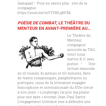
manquait ! Pour en savoir plus : site de la
compagnie.
https://youtu.be/mYYH8Lg8F8k
POÉSIE DE COMBAT
, LE THÉÂTRE DU
MENTEUR EN AVANT-PREMIÈRE AU
TAG
Le Théâtre du
Menteur,
compagnie
associée au TAG,
vient nous
mettre K.O. avec
poésie… ! Une
lecture musicale
en 13 rounds, 41 auteurs et 60 minutes, faite
de textes romanesques, pamphlétaires ou
poétiques, issus de la littérature engagée
francophone et internationale du XVIe siècle
à nos jours. « Longtemps j’ai pris ma plume
pour une épée » écrivait Jean-Paul Sartre.
L’engagement littéraire vise à défendre une