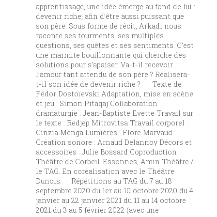
apprentissage, une idée émerge au fond de lui :
devenir riche, afin d’être aussi puissant que
son père. Sous forme de récit, Arkadi nous
raconte ses tourments, ses multiples
questions, ses quêtes et ses sentiments. C’est
une marmite bouillonnante qui cherche des
solutions pour s’apaiser. Va-t-il recevoir
l’amour tant attendu de son père ? Réalisera-
t-il son idée de devenir riche ? Texte de
Fédor Dostoïevski Adaptation, mise en scène
et jeu : Simon Pitaqaj Collaboration
dramaturgie : Jean-Baptiste Evette Travail sur
le texte : Redjep Mitrovitsa Travail corporel :
Cinzia Menga Lumières : Flore Marvaud
Création sonore : Arnaud Delannoy Décors et
accessoires : Julie Bossard Coproduction
Théâtre de Corbeil-Essonnes, Amin Théâtre /
le TAG. En coréalisation avec le Théâtre
Dunois. Répétitions au TAG du 7 au 18
septembre 2020 du 1er au 10 octobre 2020 du 4
janvier au 22 janvier 2021 du 11 au 14 octobre
2021 du 3 au 5 février 2022 (avec une