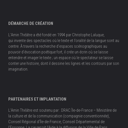
DÉMARCHE DE CRÉATION
L’Amin Théâtre a été fondé en 1994 par Christophe Laluque,
qui invente des spectacles où le texte et l’oralité de la langue sont au
centre. À travers la recherche d’espaces scénographiques au
pouvoir d’évocation poétique fort, il crée un écrin où se laisse
entendre et imager le texte ; un espace où le spectateur se laisse
conter une histoire, dont il dessine les lignes et les contours par son
imagination.
PARTENAIRES ET IMPLANTATION
L’Amin Théâtre est soutenu par : DRAC Île-de-France – Ministère de
la culture et de la communication (compagnie conventionnée),
Conseil Régional d’Île-de-France, Conseil Départemental de
l’Essonne. La cie reçoit l’Aide à la diffusion de la Ville de Paris.