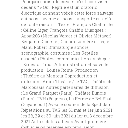
Pourquoi choisir le cœur si c’est pour viser
dedans ? » Oui, Reptile est un oratorio
électrique donnant voix à cette force sauvage
qui nous traverse et nous transporte au-delà
de toute raison… Texte : François Chaffin Jeu
: Céline Liger, François Chaffin Musiques :
Appat203 (Nicolas Verger et Olivier Métayer),
Benjamin Coursier, Chopin Lumière et régie :
Manu Robert Dramaturgie sonore,
scénographie, costumes : Les Reptiles
associés Photos, communication graphique
: Ernesto Timor Administration et suivi de
production : Louise Romé Production
: Théâtre du Menteur Coproduction et
diffusion : Amin Théâtre / le TAG, Théâtre de
Marcoussis Autres partenaires de diffusion
: Le Grand Parquet (Paris), Théâtre Dunois
(Paris), TVH (Bagneux), La Ferme de Bel Ebat
(Guyancourt) Avec le soutien de la Spedidam
Répétitions au TAG les 31 mai et 1er juin 2021
les 28, 29 et 30 juin 2021 du 1er au 3 décembre
2021 Autres dates ailleurs Avant-première
(publique ou réservée aux pros, selon