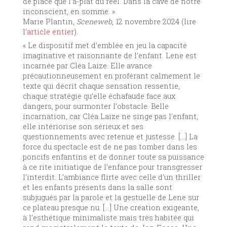
de place que l’à-plat du réel. Dans la cave de notre
inconscient, en somme. »
Marie Plantin,
Sceneweb
, 12 novembre 2024 (lire
l’
article entier
).
« Le dispositif met d’emblée en jeu la capacité
imaginative et raisonnante de l’enfant. Lene est
incarnée par Cléa Laize. Elle avance
précautionneusement en proférant calmement le
texte qui décrit chaque sensation ressentie,
chaque stratégie qu’elle échafaude face aux
dangers, pour surmonter l’obstacle. Belle
incarnation, car Cléa Laize ne singe pas l’enfant,
elle intériorise son sérieux et ses
questionnements avec retenue et justesse. […] La
force du spectacle est de ne pas tomber dans les
poncifs enfantins et de donner toute sa puissance
à ce rite initiatique de l’enfance pour transgresser
l’interdit. L’ambiance flirte avec celle d’un thriller
et les enfants présents dans la salle sont
subjugués par la parole et la gestuelle de Lene sur
ce plateau presque nu. […] Une création exigeante,
à l’esthétique minimaliste mais très habitée qui