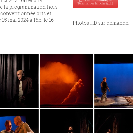
il 2024 à 10h et à 14h
Télécharger la fiche (pdf)
 de la programmation hors
 conventionnée arts et
 15 mai 2024 à 15h, le 16
Photos HD sur demande.