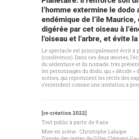
Planétaire. Il renforce son 
l’homme extermine le dodo 
endémique de l’île Maurice, 
digérée par cet oiseau à l’é
l’oiseau et l’arbre, et évite
Le spectacle est principalement écrit à p
(conférence). Dans ces deux œuvres, l’éc
du sédentaire et du nomade, très présen
les personnages du dodo, qui « décide » d
scènes, qui reprennent les récits des ex
s’entendent comme une invitation à pren
[re-création 2022]
Tout public à partir de 9 ans
Mise en scène : Christophe Laluque
D’après des textes de Gilles Clément (
Le 