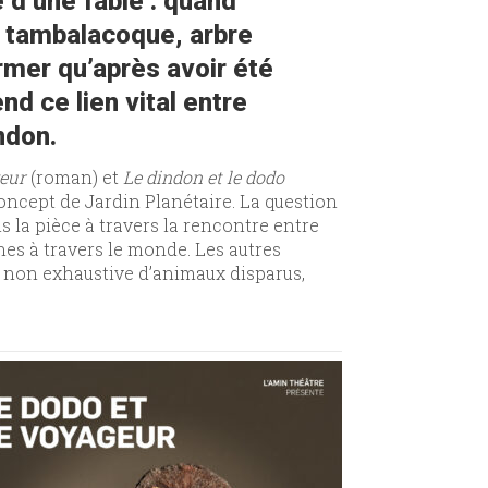
 d’une fable : quand
du tambalacoque, arbre
rmer qu’après avoir été
d ce lien vital entre
indon.
geur
(roman) et
Le dindon et le dodo
concept de Jardin Planétaire. La question
 la pièce à travers la rencontre entre
ines à travers le monde. Les autres
te non exhaustive d’animaux disparus,