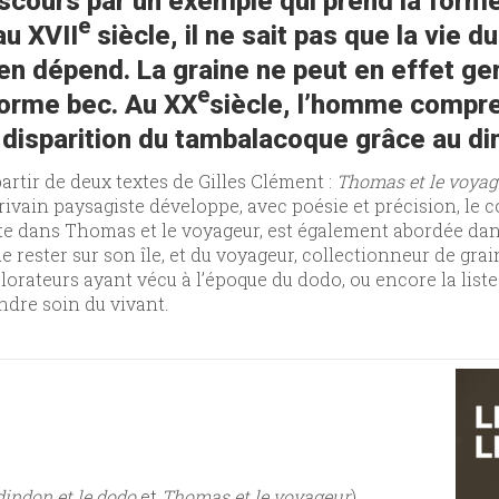
discours par un exemple qui prend la forme
e
au XVII
siècle, il ne sait pas que la vie 
en dépend. La graine ne peut en effet ge
e
norme bec. Au XX
siècle, l’homme compren
 la disparition du tambalacoque grâce au d
artir de deux textes de Gilles Clément :
Thomas et le voya
rivain paysagiste développe, avec poésie et précision, le 
te dans Thomas et le voyageur, est également abordée dans
e rester sur son île, et du voyageur, collectionneur de gra
plorateurs ayant vécu à l’époque du dodo, ou encore la lis
dre soin du vivant.
dindon et le dodo
et
Thomas et le voyageur
)