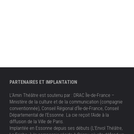
PARTENAIRES ET IMPLANTATION
L’Amin Théâtre est soutenu par : DRAC Île-de-France –
Ministère de la culture et de la communication (compagnie
conventionnée), Conseil Régional d’Île-de-France, Conseil
Départemental de l’Essonne. La cie reçoit l’Aide à la
diffusion de la Ville de Paris.
Implantée en Essonne depuis ses débuts (L’Envol Théâtre,