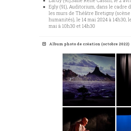
Lardy (91),Salle René Cassin, le 2 avr
Egly (91), Auditorium, dans le cadre
les murs de Théâtre Bretigny (scène
humanités), le 14 mai 2024 à 14h30, le
mai à 10h30 et 14h30
Album photo de création (octobre 2022)