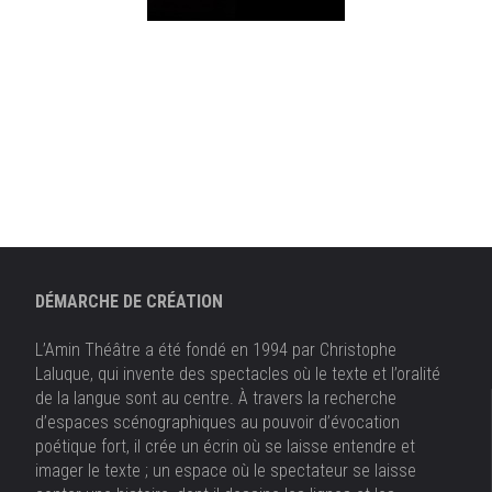
DÉMARCHE DE CRÉATION
L’Amin Théâtre a été fondé en 1994 par Christophe
Laluque, qui invente des spectacles où le texte et l’oralité
de la langue sont au centre. À travers la recherche
d’espaces scénographiques au pouvoir d’évocation
poétique fort, il crée un écrin où se laisse entendre et
imager le texte ; un espace où le spectateur se laisse