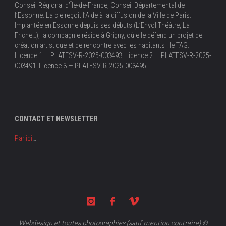
Conseil Régional d’Île-de-France, Conseil Départemental de
l’Essonne. La cie reçoit l’Aide à la diffusion de la Ville de Paris.
Implantée en Essonne depuis ses débuts (L’Envol Théâtre, La
Friche…), la compagnie réside à Grigny, où elle défend un projet de
création artistique et de rencontre avec les habitants : le TAG.
Licence 1 — PLATESV-R-2025-003493. Licence 2 — PLATESV-R-2025-
003491. Licence 3 — PLATESV-R-2025-003495
CONTACT ET NEWSLETTER
Par ici
…
Webdesign et toutes photographies (sauf mention contraire) ©