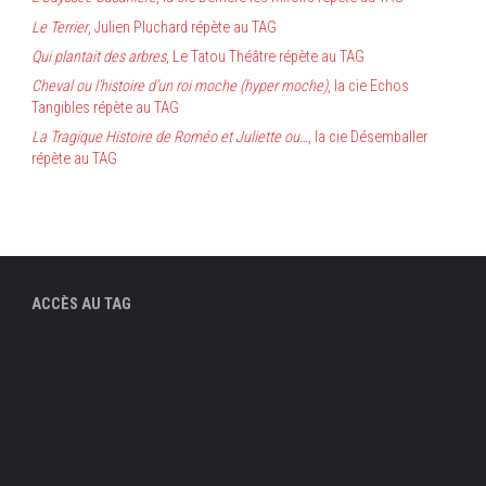
Le Terrier
, Julien Pluchard répète au TAG
Qui plantait des arbres
, Le Tatou Théâtre répète au TAG
Cheval ou l’histoire d’un roi moche (hyper moche)
, la cie Echos
Tangibles répète au TAG
La Tragique Histoire de Roméo et Juliette ou…
, la cie Désemballer
répète au TAG
ACCÈS AU TAG