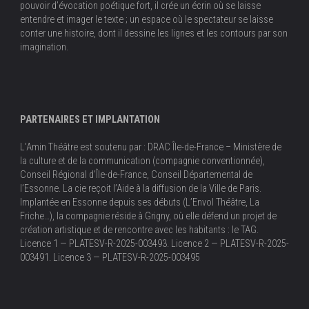
pouvoir d’évocation poétique fort, il crée un écrin où se laisse
entendre et imager le texte ; un espace où le spectateur se laisse
conter une histoire, dont il dessine les lignes et les contours par son
imagination.
PARTENAIRES ET IMPLANTATION
L’Amin Théâtre est soutenu par : DRAC Île-de-France – Ministère de
la culture et de la communication (compagnie conventionnée),
Conseil Régional d’Île-de-France, Conseil Départemental de
l’Essonne. La cie reçoit l’Aide à la diffusion de la Ville de Paris.
Implantée en Essonne depuis ses débuts (L’Envol Théâtre, La
Friche…), la compagnie réside à Grigny, où elle défend un projet de
création artistique et de rencontre avec les habitants : le TAG.
Licence 1 — PLATESV-R-2025-003493. Licence 2 — PLATESV-R-2025-
003491. Licence 3 — PLATESV-R-2025-003495