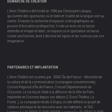
DÉMARCHE DE CRÉATION
L’Amin Théâtre a été fondé en 1994 par Christophe Laluque,
qui invente des spectacles où le texte et l’oralité de la langue sont au
centre. À travers la recherche d’espaces scénographiques au
pouvoir d’évocation poétique fort, il crée un écrin où se laisse
entendre et imager le texte ; un espace où le spectateur se laisse
conter une histoire, dont il dessine les lignes et les contours par son
imagination.
PARTENAIRES ET IMPLANTATION
L’Amin Théâtre est soutenu par : DRAC Île-de-France – Ministère de
la culture et de la communication (compagnie conventionnée),
Conseil Régional d’Île-de-France, Conseil Départemental de
l’Essonne. La cie reçoit l’Aide à la diffusion de la Ville de Paris.
Implantée en Essonne depuis ses débuts (L’Envol Théâtre, La
Friche…), la compagnie réside à Grigny, où elle défend un projet de
création artistique et de rencontre avec les habitants : le TAG.