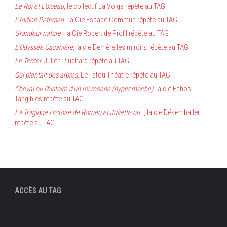
Le Roi et L’oiseau
, le collectif La Volga répète au TAG
L’Indice Petersen
, la Cie Espace Commun répète au TAG
Grandeur nature
, la Cie Robert de Profil répète au TAG
L’Odyssée Casanière
, la cie Derrière les miroirs répète au TAG
Le Terrier
, Julien Pluchard répète au TAG
Qui plantait des arbres
, Le Tatou Théâtre répète au TAG
Cheval ou l’histoire d’un roi moche (hyper moche)
, la cie Echos
Tangibles répète au TAG
La Tragique Histoire de Roméo et Juliette ou…
, la cie Désemballer
répète au TAG
ACCÈS AU TAG