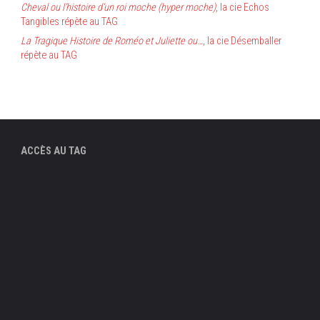
Cheval ou l’histoire d’un roi moche (hyper moche)
, la cie Echos
Tangibles répète au TAG
La Tragique Histoire de Roméo et Juliette ou…
, la cie Désemballer
répète au TAG
ACCÈS AU TAG