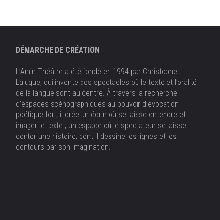
DÉMARCHE DE CRÉATION
L’Amin Théâtre a été fondé en 1994 par Christophe
Laluque, qui invente des spectacles où le texte et l’oralité
de la langue sont au centre. À travers la recherche
d’espaces scénographiques au pouvoir d’évocation
poétique fort, il crée un écrin où se laisse entendre et
imager le texte ; un espace où le spectateur se laisse
conter une histoire, dont il dessine les lignes et les
contours par son imagination.