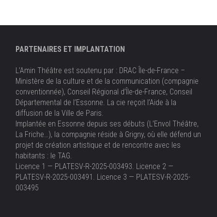
PARTENAIRES ET IMPLANTATION
L’Amin Théâtre est soutenu par : DRAC Île-de-France –
Ministère de la culture et de la communication (compagnie
conventionnée), Conseil Régional d’Île-de-France, Conseil
Départemental de l’Essonne. La cie reçoit l’Aide à la
diffusion de la Ville de Paris.
Implantée en Essonne depuis ses débuts (L’Envol Théâtre,
La Friche…), la compagnie réside à Grigny, où elle défend un
projet de création artistique et de rencontre avec les
habitants : le TAG.
Licence 1 — PLATESV-R-2025-003493. Licence 2 —
PLATESV-R-2025-003491. Licence 3 — PLATESV-R-2025-
003495