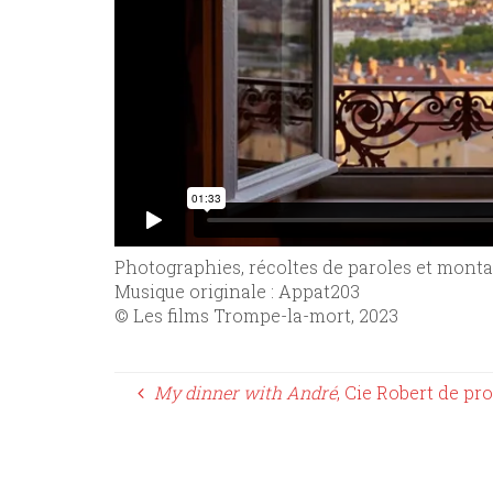
Photographies, récoltes de paroles et monta
Musique originale : Appat203
© Les films Trompe-la-mort, 2023
My dinner with André
, Cie Robert de pr