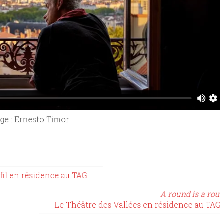
ge : Ernesto Timor
ofil en résidence au TAG
A round is a ro
Le Théâtre des Vallées en résidence au TA