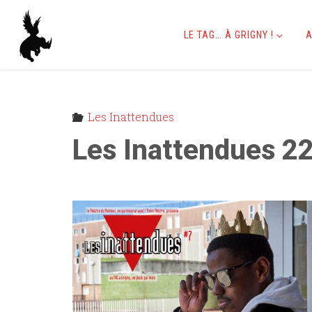
Skip
to
LE TAG… À GRIGNY !
A
content
Les Inattendues
Les Inattendues 2