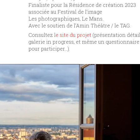
Finaliste pour la Résidence de création 2023
associée au Festival de l’image
Les photographiques, Le Mans.
Avec le soutien de l’Amin Théâtre / le TAG.
Consultez
le site du projet
(présentation détail
galerie in progress, et même un questionnaire
pour participer…).