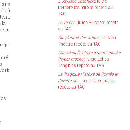
L’Odyssée Casanière
, la cie
raits
Derrière les miroirs répète au
 d’où
TAG
tent,
Le Terrier
, Julien Pluchard répète
 la
au TAG
ue tu
Qui plantait des arbres
, Le Tatou
Théâtre répète au TAG
rojet
Cheval ou l’histoire d’un roi moche
 gré
(hyper moche)
, la cie Echos
s
Tangibles répète au TAG
 work
La Tragique Histoire de Roméo et
Juliette ou…
, la cie Désemballer
répète au TAG
les
e