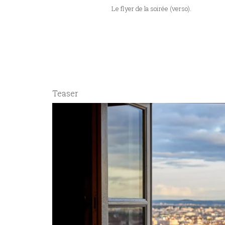
Le flyer de la soirée (verso).
Teaser