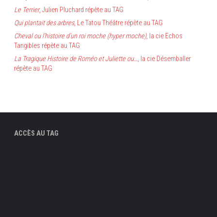
Le Terrier
, Julien Pluchard répète au TAG
Qui plantait des arbres
, Le Tatou Théâtre répète au TAG
Cheval ou l’histoire d’un roi moche (hyper moche)
, la cie Echos
Tangibles répète au TAG
La Tragique Histoire de Roméo et Juliette ou…
, la cie Désemballer
répète au TAG
ACCÈS AU TAG