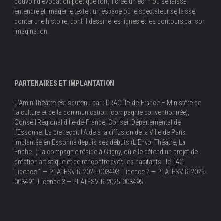
pouvoir d’évocation poétique fort, il crée un écrin où se laisse
entendre et imager le texte ; un espace où le spectateur se laisse
conter une histoire, dont il dessine les lignes et les contours par son
imagination.
PARTENAIRES ET IMPLANTATION
L’Amin Théâtre est soutenu par : DRAC Île-de-France – Ministère de
la culture et de la communication (compagnie conventionnée),
Conseil Régional d’Île-de-France, Conseil Départemental de
l’Essonne. La cie reçoit l’Aide à la diffusion de la Ville de Paris.
Implantée en Essonne depuis ses débuts (L’Envol Théâtre, La
Friche…), la compagnie réside à Grigny, où elle défend un projet de
création artistique et de rencontre avec les habitants : le TAG.
Licence 1 — PLATESV-R-2025-003493. Licence 2 — PLATESV-R-2025-
003491. Licence 3 — PLATESV-R-2025-003495