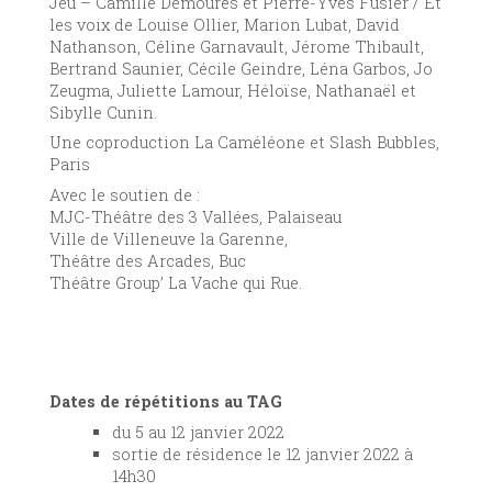
Jeu – Camille Demoures et Pierre-Yves Fusier / Et
les voix de Louise Ollier, Marion Lubat, David
Nathanson, Céline Garnavault, Jérome Thibault,
Bertrand Saunier, Cécile Geindre, Léna Garbos, Jo
Zeugma, Juliette Lamour, Héloïse, Nathanaël et
Sibylle Cunin.
Une coproduction La Caméléone et Slash Bubbles,
Paris
Avec le soutien de :
MJC-Théâtre des 3 Vallées, Palaiseau
Ville de Villeneuve la Garenne,
Théâtre des Arcades, Buc
Théâtre Group’ La Vache qui Rue.
Dates de répétitions au TAG
du 5 au 12 janvier 2022
sortie de résidence le 12 janvier 2022 à
14h30