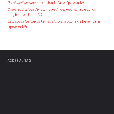
Qui plantait des arbres
, Le Tatou Théâtre répète au TAG
Cheval ou l’histoire d’un roi moche (hyper moche)
, la cie Echos
Tangibles répète au TAG
La Tragique Histoire de Roméo et Juliette ou…
, la cie Désemballer
répète au TAG
ACCÈS AU TAG