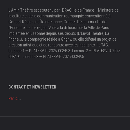
L’Amin Théâtre est soutenu par : DRAC Île-de-France – Ministère de
la culture et de la communication (compagnie conventionnée),
Conseil Régional d’Île-de-France, Conseil Départemental de
l’Essonne. La cie reçoit l’Aide à la diffusion de la Ville de Paris.
Implantée en Essonne depuis ses débuts (L’Envol Théâtre, La
Friche…), la compagnie réside à Grigny, où elle défend un projet de
création artistique et de rencontre avec les habitants : le TAG.
Licence 1 — PLATESV-R-2025-003493. Licence 2 — PLATESV-R-2025-
003491. Licence 3 — PLATESV-R-2025-003495
CONTACT ET NEWSLETTER
Par ici
…