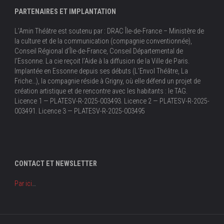
PARTENAIRES ET IMPLANTATION
L’Amin Théâtre est soutenu par : DRAC Île-de-France – Ministère de
la culture et de la communication (compagnie conventionnée),
Conseil Régional d’Île-de-France, Conseil Départemental de
l’Essonne. La cie reçoit l’Aide à la diffusion de la Ville de Paris.
Implantée en Essonne depuis ses débuts (L’Envol Théâtre, La
Friche…), la compagnie réside à Grigny, où elle défend un projet de
création artistique et de rencontre avec les habitants : le TAG.
Licence 1 — PLATESV-R-2025-003493. Licence 2 — PLATESV-R-2025-
003491. Licence 3 — PLATESV-R-2025-003495
CONTACT ET NEWSLETTER
Par ici
…